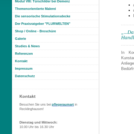
Modul VIII: Türschilder bei Demenz
Themenorientierte Malerei
Die sensorische Stimulationsdecke
Der Praxisratgeber "FLURWELTEN"
Shop / Online - Broschüre
„...Da
Handl
Galerie
Studies & News
In Koo
Referenzen
Kunsta
Kontakt
Anlieg
Bedürf
Impressum
Datenschutz
Kontakt
Besuchen Sie uns bei
pflegeraumart
in
Recklinghausen!
Dienstag und Mittwoch:
10.00 Uhr
bis 16.30 Uhr