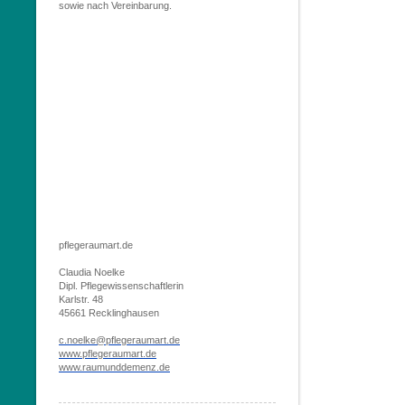
sowie nach Vereinbarung.
pflegeraumart.de
Claudia Noelke
Dipl.
Pflegewissenschaftlerin
Karlstr. 48
45661 Recklinghausen
c.noelke@pflegeraumart.de
www.pflegeraumart.de
www.raumunddemenz.de