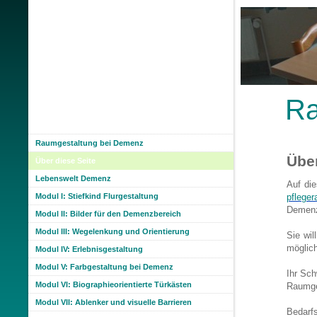
R
Raumgestaltung bei Demenz
Über
Über diese Seite
Lebenswelt Demenz
Auf die
Modul I: Stiefkind Flurgestaltung
pfleger
Demenz
Modul II: Bilder für den Demenzbereich
Modul III: Wegelenkung und Orientierung
Sie wil
möglich
Modul IV: Erlebnisgestaltung
Modul V: Farbgestaltung bei Demenz
Ihr Sch
Modul VI: Biographieorientierte Türkästen
Raumge
Modul VII: Ablenker und visuelle Barrieren
Bedarfs