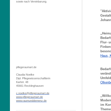
sowie nach Vereinbarung.
"Aktivi
Gestal
Johann
„Heima
Bedarf
Flur- 
Finken
besond
Haus, 
pflegeraumart.de
Bedarf
veränd
Claudia Noelke
Umfeld
Dipl.
Pflegewissenschaftlerin
Karlstr. 48
Olkenb
45661 Recklinghausen
c.noelke@pflegeraumart.de
„Willk
www.pflegeraumart.de
Modern
www.raumunddemenz.de
im Kon
Themen