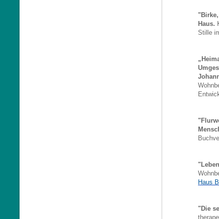
"Birke,
Haus.
K
Stille i
„Heima
Umgest
Johann
Wohnbe
Entwick
"Flurw
Mensch
Buchver
"Leben
Wohnbe
Haus 
"Die s
therap