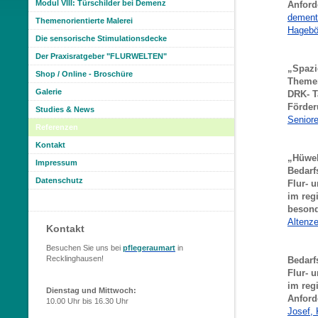
Modul VIII: Türschilder bei Demenz
Anford
dementi
Themenorientierte Malerei
Hageböl
Die sensorische Stimulationsdecke
Der Praxisratgeber "FLURWELTEN"
„Spazi
Shop / Online - Broschüre
Themen
Galerie
DRK- T
Förder
Studies & News
Senior
Referenzen
Kontakt
„Hüwel
Impressum
Bedarf
Datenschutz
Flur- 
im reg
besond
Altenz
Kontakt
Besuchen Sie uns bei
pflegeraumart
in
Recklinghausen!
Bedarf
Flur- 
im reg
Dienstag und Mittwoch:
Anford
10.00 Uhr
bis 16.30 Uhr
Josef, 