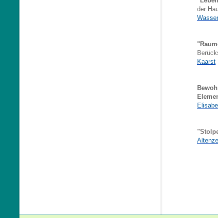
"Leben
der Ha
Wasse
"Raume
Berück
Kaarst
Bewohn
Elemen
Elisabe
"Stolp
Altenz