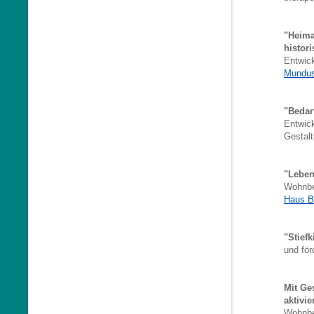
"Heima
histor
Entwic
Mundu
"Bedar
Entwick
Gestalt
"Leben
Wohnbe
Haus 
"Stief
und fö
Mit Ge
aktivi
Wohnbe