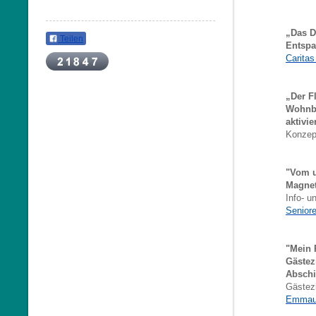
„Das D
Teilen
Entspa
Caritas
„Der F
Wohnbe
aktivi
Konzept
"Vom u
Magnet
Info- 
Senior
"Mein 
Gästez
Abschi
Gästezi
Emmaus