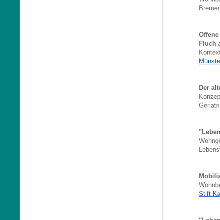
Bremen
Offene
Fluch 
Kontext
Münste
Der al
Konzept
Geriatr
"Leben
Wohngr
Lebensw
Mobilia
Wohnbe
Stift K