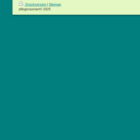
Druckversion
|
Sitemap
pflegeraumart© 2025